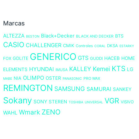
Marcas
ALTEZZA
Black+Decker
BTS
BLACK AND DECKER
BESTON
CASIO
CHALLENGER
CMIK
DKSA
Controles
CORAL
ESTARKY
GENERICO
GTS
GDLITE
HACEB
HOME
FOX
GUDDI
KTS
KALLEY
Kemei
HYUNDAI
LG
ELEMENTS
IMUSA
OLIMPO
NIA
OSTER
PRO WAX
MABE
PANASONIC
REMINGTON
SAMSUNG
SAMURAI
SANKEY
Sokany
VGR
SONY
STEREN
VISIVO
TOSHIBA
UNIVERSAL
ZENO
Wmark
WAHL