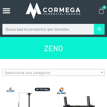
0
ZENO
Selecciona una categoría