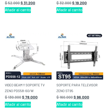
$
52.000
$
31.200
$
32.000
$
19.200
Añadir al carrito
Añadir al carrito
VIDEO BEAM Y SOPORTE TV
SOPORTE PARA TELEVISOR
ZENO PDS58-60/W
ZENO ST95
$
130.000
$
78.000
$
160.000
$
96.000
Añadir al carrito
Añadir al carrito