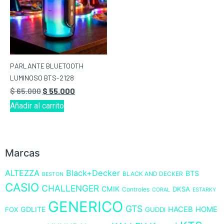
PARLANTE BLUETOOTH
LUMINOSO BTS-2128
$
65.000
$
55.000
Añadir al carrito
Marcas
ALTEZZA
Black+Decker
BTS
BLACK AND DECKER
BESTON
CASIO
CHALLENGER
CMIK
DKSA
Controles
CORAL
ESTARKY
GENERICO
GTS
GDLITE
HACEB
HOME
FOX
GUDDI