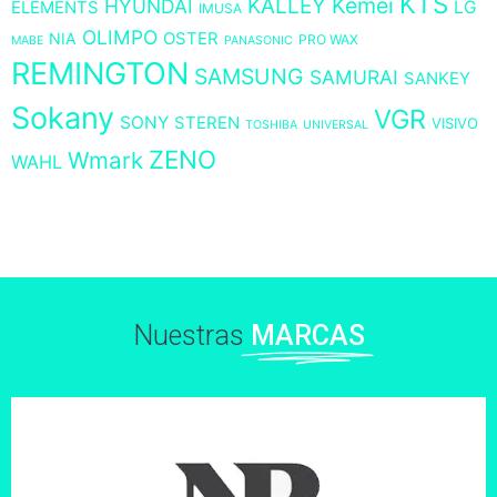
KTS
KALLEY
Kemei
HYUNDAI
LG
ELEMENTS
IMUSA
OLIMPO
NIA
OSTER
PRO WAX
MABE
PANASONIC
REMINGTON
SAMSUNG
SAMURAI
SANKEY
Sokany
VGR
SONY
STEREN
VISIVO
TOSHIBA
UNIVERSAL
ZENO
Wmark
WAHL
Nuestras
MARCAS