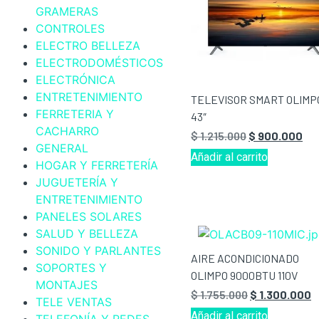
GRAMERAS
CONTROLES
ELECTRO BELLEZA
ELECTRODOMÉSTICOS
ELECTRÓNICA
ENTRETENIMIENTO
TELEVISOR SMART OLIMP
FERRETERIA Y
43″
CACHARRO
$
1.215.000
$
900.000
GENERAL
Añadir al carrito
HOGAR Y FERRETERÍA
JUGUETERÍA Y
ENTRETENIMIENTO
PANELES SOLARES
SALUD Y BELLEZA
SONIDO Y PARLANTES
AIRE ACONDICIONADO
SOPORTES Y
OLIMPO 9000BTU 110V
MONTAJES
$
1.755.000
$
1.300.000
TELE VENTAS
Añadir al carrito