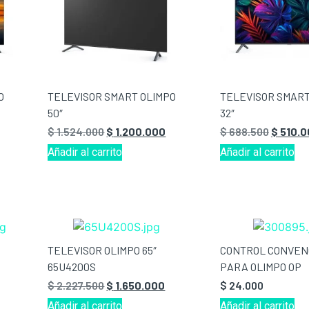
O
TELEVISOR SMART OLIMPO
TELEVISOR SMART
50″
32″
$
1.524.000
$
1.200.000
$
688.500
$
510.0
Añadir al carrito
Añadir al carrito
TELEVISOR OLIMPO 65″
CONTROL CONVEN
65U4200S
PARA OLIMPO OP
$
2.227.500
$
1.650.000
$
24.000
Añadir al carrito
Añadir al carrito