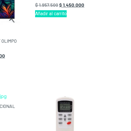
$
1.957.500
$
1.450.000
Añadir al carrito
 OLIMPO
00
CIONAL