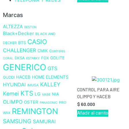
TELEFONÍA Y REDES
Marcas
ALTEZZA
BESTON
Black+Decker
BLACK AND
CASIO
BTS
DECKER
CHALLENGER
CMIK
Controles
GDLITE
DKSA
FOX
CORAL
ESTARKY
GENERICO
GTS
HACEB
HOME ELEMENTS
GUDDI
KALLEY
HYUNDAI
IMUSA
CONTROL PARA AIRE
KTS
Kemei
LG
NIA
MABE
OLIMPO Y HACEB
OLIMPO
OSTER
PRO
PANASONIC
$
60.000
REMINGTON
Añadir al carrito
WAX
SAMSUNG
SAMURAI