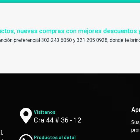
ductos, nuevas compras con mejores descuentos 
ención preferencial 302 243 6050 y 321 205 0928, donde te brin
Ap
Visítanos
Cra 44 # 36 - 12
Sus
pro
l.
Productos al detal