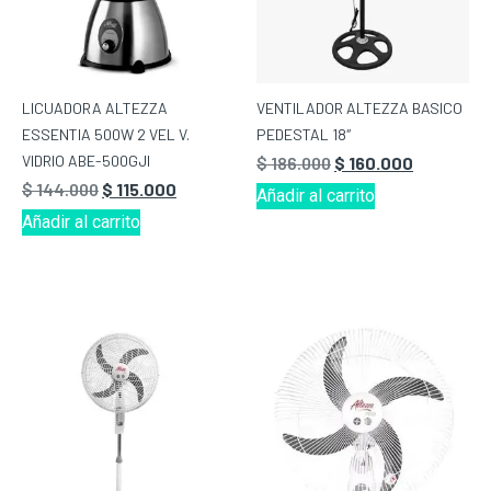
LICUADORA ALTEZZA
VENTILADOR ALTEZZA BASICO
ESSENTIA 500W 2 VEL V.
PEDESTAL 18″
VIDRIO ABE-500GJI
$
186.000
$
160.000
$
144.000
$
115.000
Añadir al carrito
Añadir al carrito