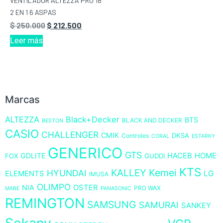
VENTILADOR ALTEZZA PRO 18
2 EN 1 6 ASPAS
$
250.000
$
212.500
Leer más
Marcas
ALTEZZA
Black+Decker
BTS
BLACK AND DECKER
BESTON
CASIO
CHALLENGER
CMIK
DKSA
Controles
CORAL
ESTARKY
GENERICO
GTS
GDLITE
HACEB
HOME
FOX
GUDDI
KTS
KALLEY
Kemei
HYUNDAI
LG
ELEMENTS
IMUSA
OLIMPO
NIA
OSTER
PRO WAX
MABE
PANASONIC
REMINGTON
SAMSUNG
SAMURAI
SANKEY