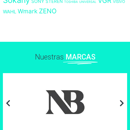
Sokany
VGR
SONY
STEREN
VISIVO
TOSHIBA
UNIVERSAL
ZENO
Wmark
WAHL
Nuestras
MARCAS