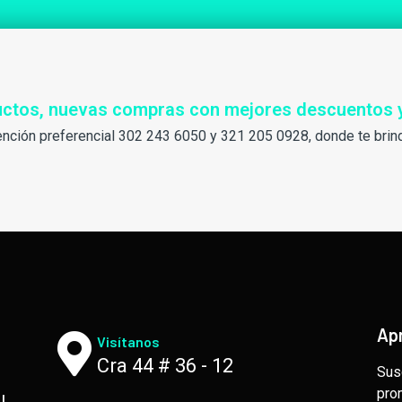
ductos, nuevas compras con mejores descuentos 
ención preferencial 302 243 6050 y 321 205 0928, donde te brin
Ap
Visítanos
Cra 44 # 36 - 12
Sus
pro