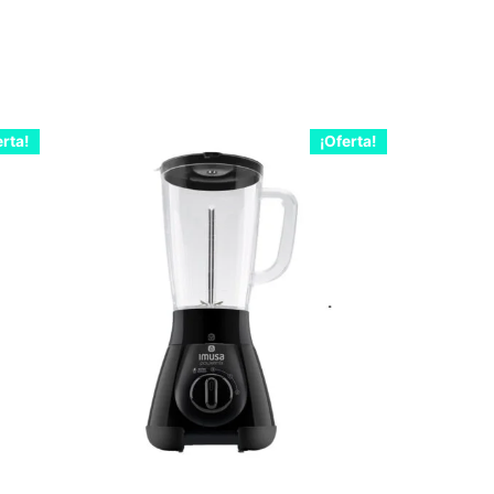
erta!
¡Oferta!