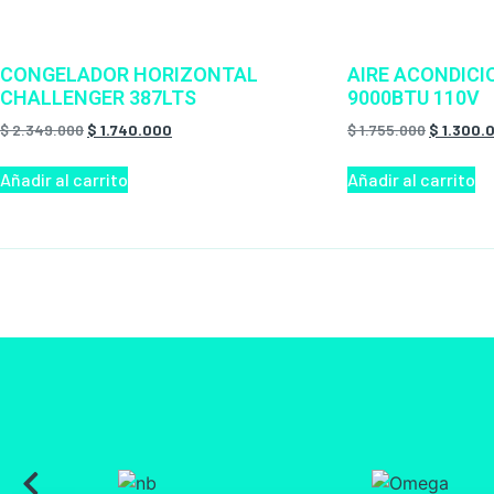
CONGELADOR HORIZONTAL
AIRE ACONDIC
CHALLENGER 387LTS
9000BTU 110V
$
2.349.000
$
1.740.000
$
1.755.000
$
1.300.
Añadir al carrito
Añadir al carrito