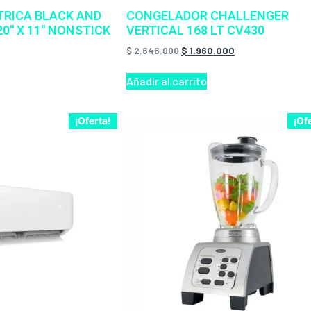
TRICA BLACK AND
CONGELADOR CHALLENGER
0″ X 11″ NONSTICK
VERTICAL 168 LT CV430
$
2.646.000
$
1.960.000
Añadir al carrito
¡Oferta!
¡Of