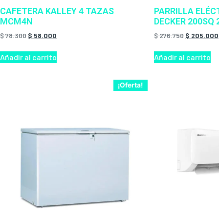
CAFETERA KALLEY 4 TAZAS
PARRILLA ELÉC
MCM4N
DECKER 200SQ 2
$
78.300
$
58.000
$
276.750
$
205.000
Añadir al carrito
Añadir al carrito
¡Oferta!