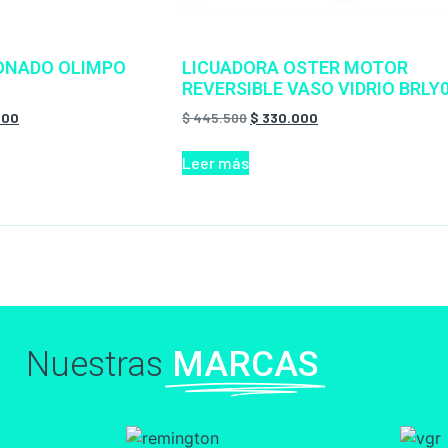
IONADO OLIMPO
LICUADORA OSTER MOTOR
REVERSIBLE VASO VIDRIO BRLY
000
$
445.500
$
330.000
Leer más
Nuestras
MARCAS