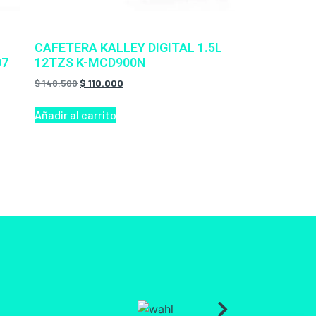
CAFETERA KALLEY DIGITAL 1.5L
07
12TZS K-MCD900N
$
148.500
$
110.000
Añadir al carrito