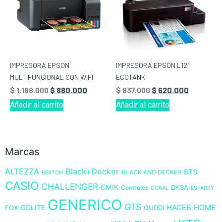
IMPRESORA EPSON
IMPRESORA EPSON L121
MULTIFUNCIONAL CON WIFI
ECOTANK
$
1.188.000
$
880.000
$
837.000
$
620.000
Añadir al carrito
Añadir al carrito
Marcas
ALTEZZA
Black+Decker
BTS
BLACK AND DECKER
BESTON
CASIO
CHALLENGER
CMIK
DKSA
Controles
CORAL
ESTARKY
GENERICO
GTS
GDLITE
HACEB
HOME
FOX
GUDDI