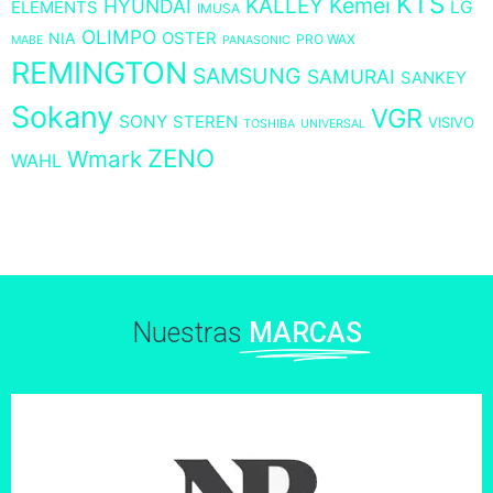
KTS
KALLEY
Kemei
HYUNDAI
LG
ELEMENTS
IMUSA
OLIMPO
NIA
OSTER
PRO WAX
MABE
PANASONIC
REMINGTON
SAMSUNG
SAMURAI
SANKEY
Sokany
VGR
SONY
STEREN
VISIVO
TOSHIBA
UNIVERSAL
ZENO
Wmark
WAHL
Nuestras
MARCAS