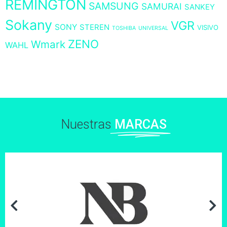
REMINGTON
SAMSUNG
SAMURAI
SANKEY
Sokany
VGR
SONY
STEREN
VISIVO
TOSHIBA
UNIVERSAL
ZENO
Wmark
WAHL
Nuestras
MARCAS