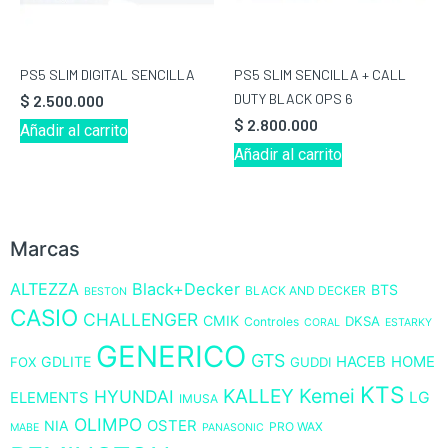
PS5 SLIM DIGITAL SENCILLA
PS5 SLIM SENCILLA + CALL
DUTY BLACK OPS 6
$
2.500.000
$
2.800.000
Añadir al carrito
Añadir al carrito
Marcas
ALTEZZA
Black+Decker
BTS
BLACK AND DECKER
BESTON
CASIO
CHALLENGER
CMIK
DKSA
Controles
CORAL
ESTARKY
GENERICO
GTS
GDLITE
HACEB
HOME
FOX
GUDDI
KTS
KALLEY
Kemei
HYUNDAI
LG
ELEMENTS
IMUSA
OLIMPO
NIA
OSTER
PRO WAX
MABE
PANASONIC