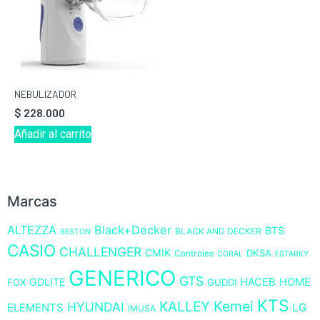
NEBULIZADOR
$
228.000
Añadir al carrito
Marcas
ALTEZZA
Black+Decker
BTS
BLACK AND DECKER
BESTON
CASIO
CHALLENGER
CMIK
DKSA
Controles
CORAL
ESTARKY
GENERICO
GTS
GDLITE
HACEB
HOME
FOX
GUDDI
KTS
KALLEY
Kemei
HYUNDAI
LG
ELEMENTS
IMUSA