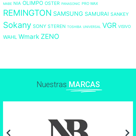
OLIMPO
NIA
OSTER
PRO WAX
MABE
PANASONIC
REMINGTON
SAMSUNG
SAMURAI
SANKEY
Sokany
VGR
SONY
STEREN
VISIVO
TOSHIBA
UNIVERSAL
ZENO
Wmark
WAHL
Nuestras
MARCAS