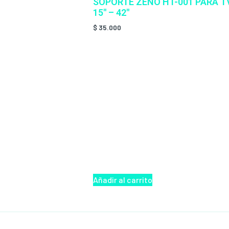
SOPORTE ZENO HT-001 PARA T
15″ – 42″
$
35.000
Añadir al carrito