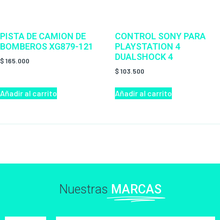
PISTA DE CAMION DE
CONTROL SONY PARA
BOMBEROS XG879-121
PLAYSTATION 4
DUALSHOCK 4
$
165.000
$
103.500
Añadir al carrito
Añadir al carrito
Nuestras
MARCAS