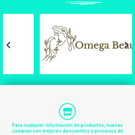
Para cualquier información de productos, nuevas
compras con mejores descuentos y procesos de