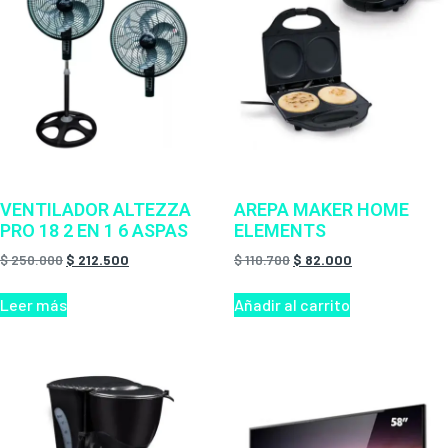
VENTILADOR ALTEZZA
AREPA MAKER HOME
PRO 18 2 EN 1 6 ASPAS
ELEMENTS
$
250.000
$
212.500
$
110.700
$
82.000
Leer más
Añadir al carrito