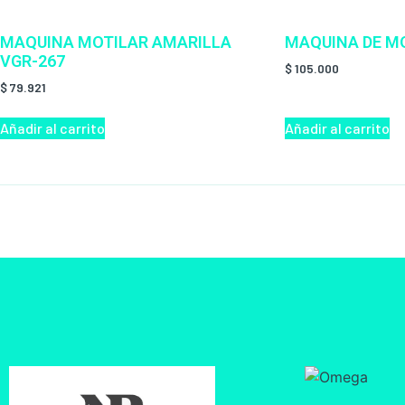
MAQUINA MOTILAR AMARILLA
MAQUINA DE MO
VGR-267
$
105.000
$
79.921
Añadir al carrito
Añadir al carrito