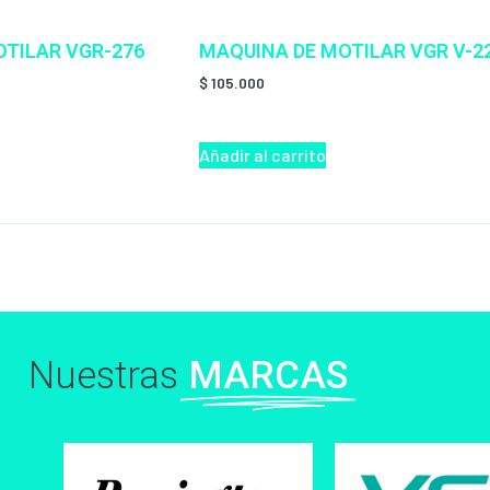
TILAR VGR-276
MAQUINA DE MOTILAR VGR V-2
$
105.000
Añadir al carrito
Nuestras
MARCAS