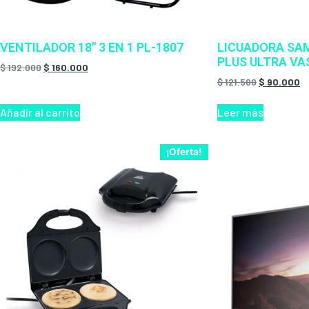
VENTILADOR 18″ 3 EN 1 PL-1807
LICUADORA SA
PLUS ULTRA VA
$
192.000
$
160.000
$
121.500
$
90.000
Añadir al carrito
Leer más
¡Oferta!