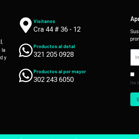
Ap
Visítanos
Cra 44 # 36 - 12
Sus
pro
l.
Productos al detal
 la
321 205 0928
d y
Productos al por mayor
302 243 6050
He 