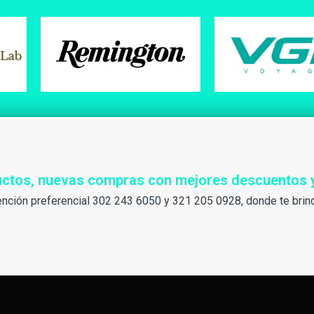
ductos, nuevas compras con mejores descuentos 
ención preferencial 302 243 6050 y 321 205 0928, donde te brin