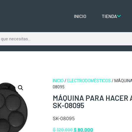
INICIO
TIENDA
INICIO
/
ELECTRODOMÉSTICOS
/ MÁQUINA
08095
MÁQUINA PARA HACER 
SK-08095
SK-08095
$
120.000
$
80.000