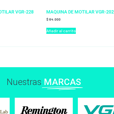
TILAR VGR-228
MAQUINA DE MOTILAR VGR-202
$
64.000
Añadir al carrito
Nuestras
MARCAS