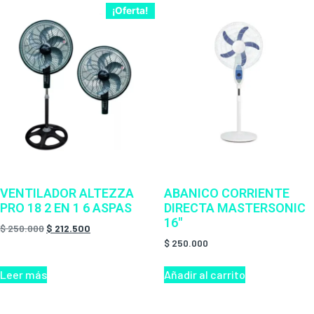
¡Oferta!
VENTILADOR ALTEZZA
ABANICO CORRIENTE
PRO 18 2 EN 1 6 ASPAS
DIRECTA MASTERSONIC
16″
$
250.000
$
212.500
$
250.000
Leer más
Añadir al carrito