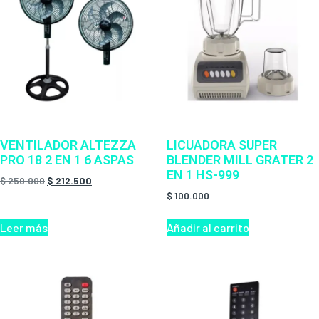
VENTILADOR ALTEZZA
LICUADORA SUPER
PRO 18 2 EN 1 6 ASPAS
BLENDER MILL GRATER 2
EN 1 HS-999
$
250.000
$
212.500
$
100.000
Leer más
Añadir al carrito