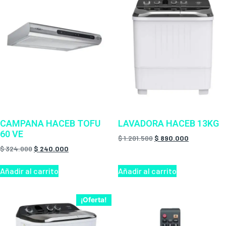
CAMPANA HACEB TOFU
LAVADORA HACEB 13KG
60 VE
$
1.201.500
$
890.000
$
324.000
$
240.000
Añadir al carrito
Añadir al carrito
¡Oferta!