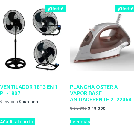
¡Oferta!
¡Oferta!
VENTILADOR 18″ 3 EN 1
PLANCHA OSTER A
PL-1807
VAPOR BASE
ANTIADERENTE 2122068
$
192.000
$
160.000
$
64.800
$
48.000
Añadir al carrito
Leer más