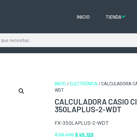
INICIO
TIENDA
INICIO
/
ELECTRÓNICA
/ CALCULADORA CA
WDT
CALCULADORA CASIO CI
350LAPLUS-2-WDT
FX-350LAPLUS-2-WDT
$
56.400
$
45.120