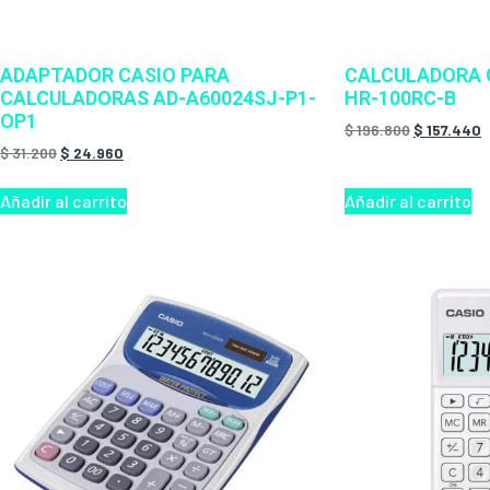
ADAPTADOR CASIO PARA
CALCULADORA 
CALCULADORAS AD-A60024SJ-P1-
HR-100RC-B
OP1
$
196.800
$
157.440
$
31.200
$
24.960
Añadir al carrito
Añadir al carrito