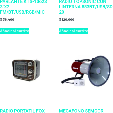
PARLANTE KTS-1062S
RADIO TOPSONIC CON
3″X2
LINTERNA 883BT/USB/SD
FM/BT/USB/RGB/MIC
20
$
38.400
$
120.000
Añadir al carrito
Añadir al carrito
RADIO PORTATIL FOX-
MEGAFONO SEMCOR